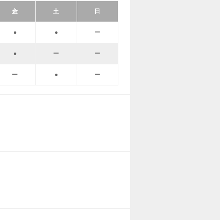
金
土
日
●
●
ー
●
ー
ー
ー
●
ー