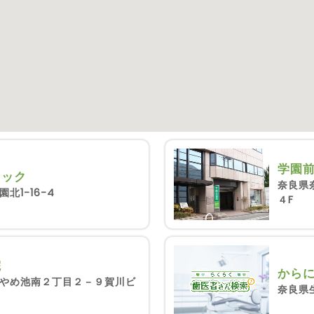
学園
ニック
奈良県
北1-16-4
４F
院
から
やめ池南２丁目２－９賀川ビ
奈良県