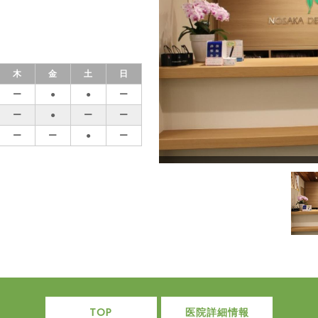
木
金
土
日
ー
●
●
ー
ー
●
ー
ー
ー
ー
●
ー
TOP
医院詳細情報