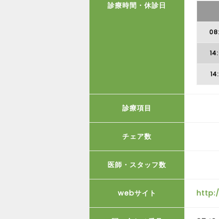
診療時間・休診日
08
14
14
診療項目
チェア数
医師・スタッフ数
webサイト
http: