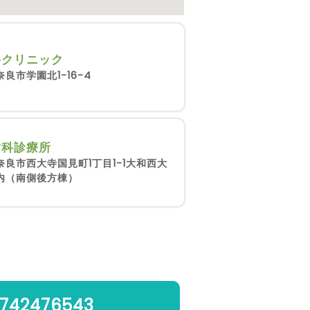
科クリニック
良市学園北1-16-4
歯科診療所
奈良市西大寺国見町1丁目1-1大和西大
内（南側後方棟）
742476543