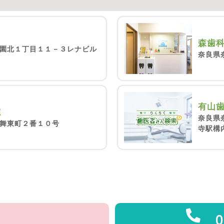
森歯
園北１丁目１１－３レナビル
奈良県奈
有山
院
奈良県
舞東町２番１０号
寺駅構
0