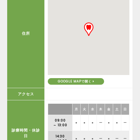
住所
GOOGLE MAPで開く
アクセス
月
火
水
木
金
土
日
09:00
●
●
●
ー
●
●
ー
～ 13:00
診療時間・休診
日
14:30
●
●
●
ー
●
ー
ー