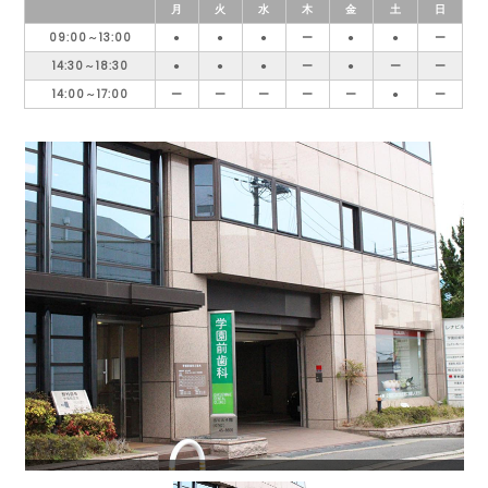
月
火
水
木
金
土
日
09:00～13:00
●
●
●
ー
●
●
ー
14:30～18:30
●
●
●
ー
●
ー
ー
14:00～17:00
ー
ー
ー
ー
ー
●
ー