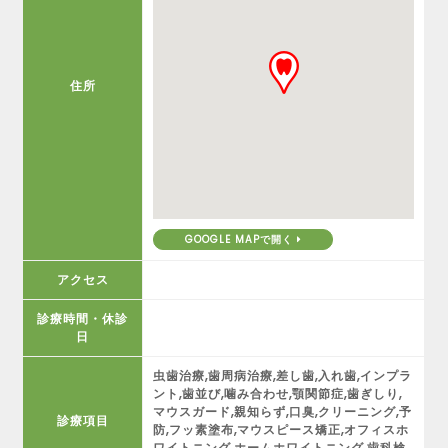
住所
GOOGLE MAPで開く
アクセス
診療時間・休診
日
虫歯治療,歯周病治療,差し歯,入れ歯,インプラ
ント,歯並び,噛み合わせ,顎関節症,歯ぎしり,
マウスガード,親知らず,口臭,クリーニング,予
診療項目
防,フッ素塗布,マウスピース矯正,オフィスホ
ワイトニング,ホームホワイトニング,歯科検