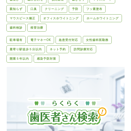
親知らず
口臭
クリーニング
予防
フッ素塗布
マウスピース矯正
オフィスホワイトニング
ホームホワイトニング
歯科検診
根管治療
駐車場有
電子マネーOK
急患受付対応
女性歯科医勤務
最寄り駅徒歩５分以内
ネット予約
訪問診療対応
開業５年以内
感染予防対策