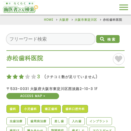
HOME
大阪府
大阪市東淀川区
赤松歯科医院
検索
赤松歯科医院
3
(クチコミ数が足りていません)
〒533-0031 大阪府大阪市東淀川区西淡路2-10-3 1F
ACCESS MAP
歯科
小児歯科
矯正歯科
歯科口腔外科
虫歯治療
歯周病治療
差し歯
入れ歯
インプラント
歯並び
噛み合わせ
顎関節症
歯ぎしり
マウスガード