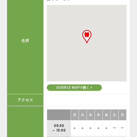
住所
GOOGLE MAPで開く
アクセス
月
火
水
木
金
土
日
09:30
●
●
●
●
●
ー
ー
～ 13:00