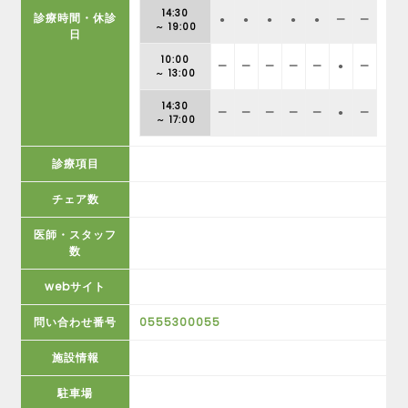
14:30
診療時間・休診
●
●
●
●
●
ー
ー
～ 19:00
日
10:00
ー
ー
ー
ー
ー
●
ー
～ 13:00
14:30
ー
ー
ー
ー
ー
●
ー
～ 17:00
診療項目
チェア数
医師・スタッフ
数
webサイト
問い合わせ番号
0555300055
施設情報
駐車場