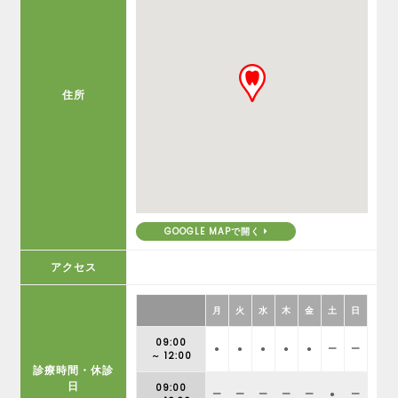
住所
GOOGLE MAPで開く
アクセス
月
火
水
木
金
土
日
09:00
●
●
●
●
●
ー
ー
～ 12:00
診療時間・休診
日
09:00
ー
ー
ー
ー
ー
●
ー