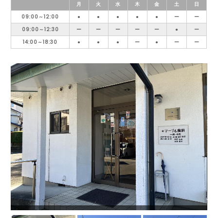
月
火
水
木
金
土
日
09:00～12:00
●
●
●
●
●
ー
ー
09:00～12:30
ー
ー
ー
ー
ー
●
ー
14:00～18:30
●
●
●
ー
●
ー
ー