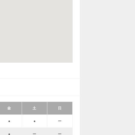
金
土
日
●
●
ー
●
ー
ー