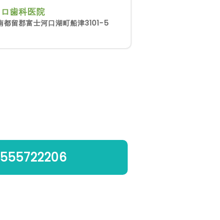
ヒロ歯科医院
南都留郡富士河口湖町船津3101-5
555722206