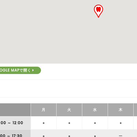
OGLE MAPで開く
月
火
水
木
:00
～ 12:00
●
●
●
●
:00
～ 17:30
●
●
●
ー