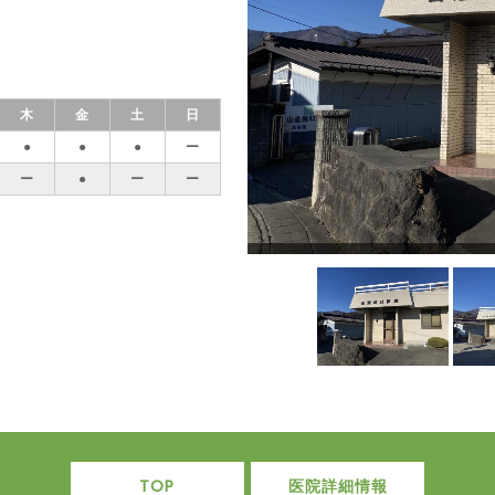
木
金
土
日
●
●
●
ー
ー
●
ー
ー
TOP
医院詳細情報