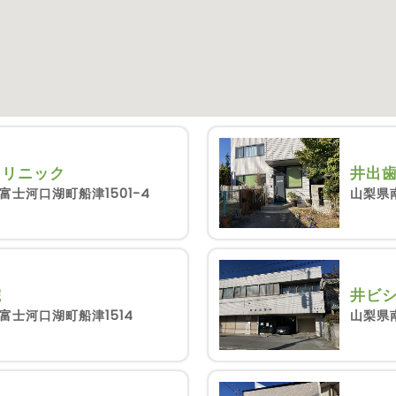
クリニック
井出
士河口湖町船津1501-4
山梨県
院
井ビ
富士河口湖町船津1514
山梨県