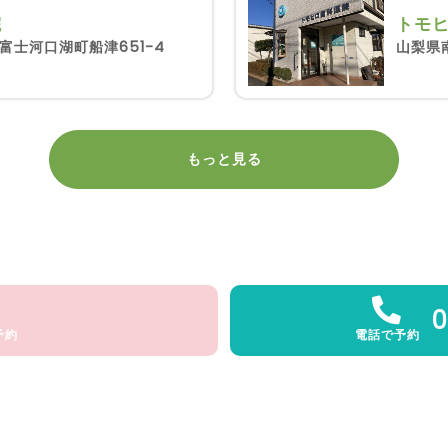
院
トモ
富士河口湖町船津651-4
山梨県
もっと見る
0
予約
電話で予約