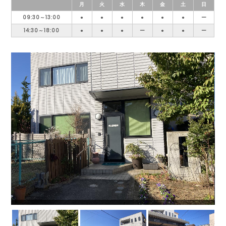
月
火
水
木
金
土
日
09:30～13:00
●
●
●
●
●
●
ー
14:30～18:00
●
●
●
ー
●
●
ー