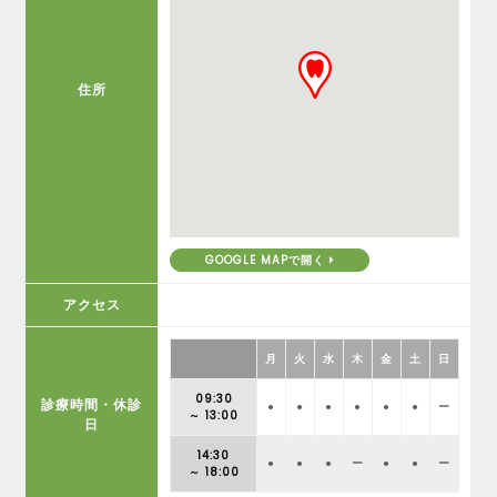
住所
GOOGLE MAPで開く
アクセス
月
火
水
木
金
土
日
09:30
診療時間・休診
●
●
●
●
●
●
ー
～ 13:00
日
14:30
●
●
●
ー
●
●
ー
～ 18:00