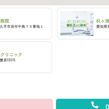
杁ヶ
科医院
愛知県長
久手市岩作中島７５番地１
科クリニック
原1305