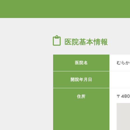
医院基本情報
医院名
むらか
開院年月日
住所
〒480