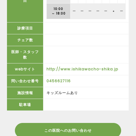
日
10:00
ー
ー
ー
ー
ー
●
ー
～ 18:00
診療項目
チェア数
医師・スタッフ
数
webサイト
http://www.ishikawacho-shika.jp
問い合わせ番号
0456627116
施設情報
キッズルームあり
駐車場
この医院へのお問い合わせ