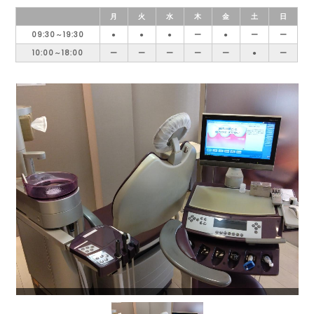
月
火
水
木
金
土
日
09:30～19:30
●
●
●
ー
●
ー
ー
10:00～18:00
ー
ー
ー
ー
ー
●
ー