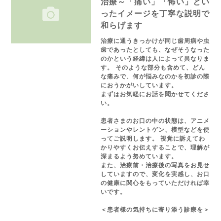
治療～「痛い」「怖い」とい
ったイメージを丁寧な説明で
和らげます
治療に通うきっかけが同じ歯周病や虫
歯であったとしても、なぜそうなった
のかという経緯は人によって異なりま
す。 そのような部分も含めて、どん
な痛みで、何が悩みなのかを初診の際
におうかがいしています。
まずはお気軽にお話を聞かせてくださ
い。
患者さまのお口の中の状態は、アニメ
ーションやレントゲン、模型などを使
ってご説明します。 視覚に訴えてわ
かりやすくお伝えすることで、理解が
深まるよう努めています。
また、治療前・治療後の写真をお見せ
していますので、変化を実感し、お口
の健康に関心をもっていただければ幸
いです。
＜患者様の気持ちに寄り添う診療を＞