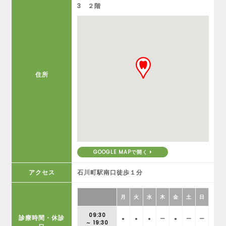
3 ２階
住所
GOOGLE MAPで開く
アクセス
石川町駅南口徒歩１分
月
火
水
木
金
土
日
09:30
診療時間・休診
●
●
●
ー
●
ー
ー
～ 19:30