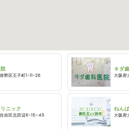
医院
キダ
野区王子町1-11-26
大阪府
クリニック
ねん
吉区北田辺6-15-45
大阪府