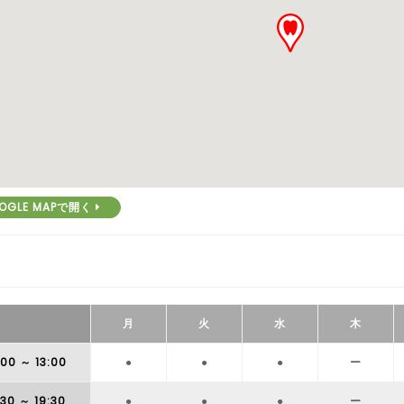
OGLE MAPで開く
月
火
水
木
:00
～ 13:00
●
●
●
ー
:30
～ 19:30
●
●
●
ー