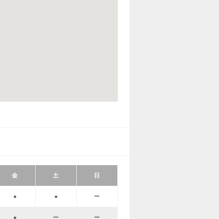
金
土
日
●
●
ー
●
ー
ー