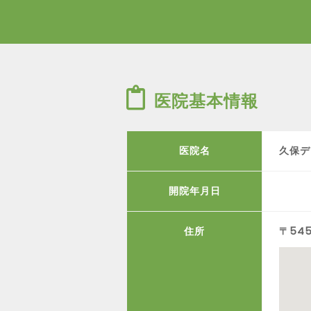
医院基本情報
医院名
久保デ
開院年月日
住所
〒54