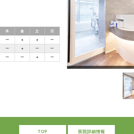
木
金
土
日
ー
●
●
ー
ー
●
ー
ー
ー
ー
●
ー
TOP
医院詳細情報