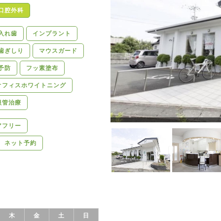
口腔外科
入れ歯
インプラント
歯ぎしり
マウスガード
予防
フッ素塗布
オフィスホワイトニング
根管治療
アフリー
ネット予約
木
金
土
日