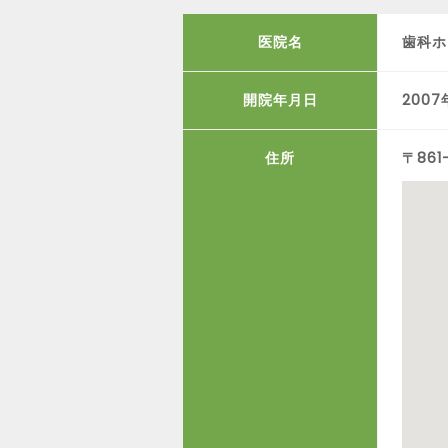
医院名
歯科ホ
開院年月日
200
住所
〒86