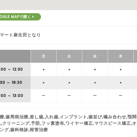
OGLE MAPで開く
マート麻生田となり
月
火
水
木
:00
～ 12:30
●
●
●
●
:30
～ 18:30
●
●
●
●
:00
～ 13:00
ー
ー
ー
ー
療,歯周病治療,差し歯,入れ歯,インプラント,歯並び,噛み合わせ,顎
臭,クリーニング,予防,フッ素塗布,ワイヤー矯正,マウスピース矯正
ング,歯科検診,根管治療