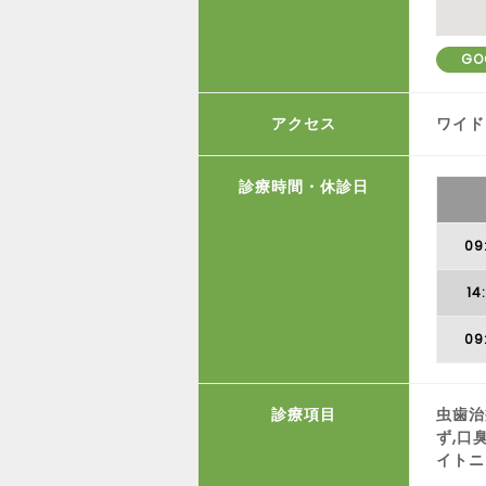
GO
アクセス
ワイド
診療時間・休診日
09
14
09
診療項目
虫歯治
ず,口
イトニ