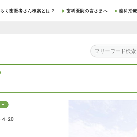
らく歯医者さん検索とは？
歯科医院の皆さまへ
歯科治
ノ
る
4-20