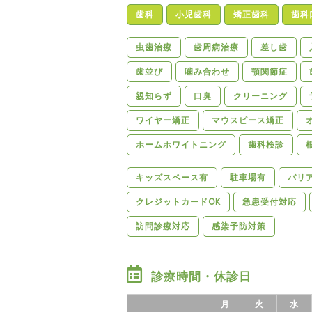
歯科
小児歯科
矯正歯科
歯科
虫歯治療
歯周病治療
差し歯
歯並び
噛み合わせ
顎関節症
親知らず
口臭
クリーニング
ワイヤー矯正
マウスピース矯正
ホームホワイトニング
歯科検診
キッズスペース有
駐車場有
バリ
クレジットカードOK
急患受付対応
訪問診療対応
感染予防対策
診療時間・休診日
月
火
水