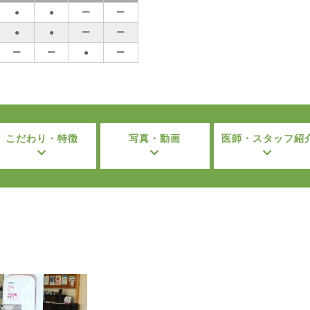
●
●
ー
ー
●
●
ー
ー
ー
ー
●
ー
こだわり・特徴
写真・動画
医師・スタッフ紹