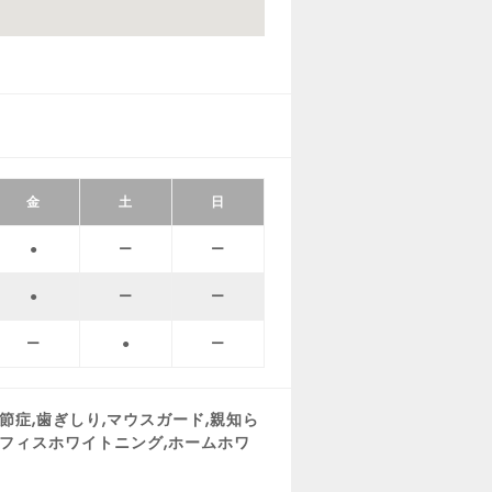
金
土
日
●
ー
ー
●
ー
ー
ー
●
ー
関節症,歯ぎしり,マウスガード,親知ら
,オフィスホワイトニング,ホームホワ