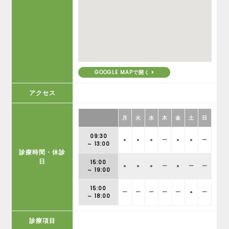
GOOGLE MAPで開く
アクセス
月
火
水
木
金
土
日
09:30
●
●
●
ー
●
●
ー
～ 13:00
診療時間・休診
日
15:00
●
●
●
ー
●
ー
ー
～ 19:00
15:00
ー
ー
ー
ー
ー
●
ー
～ 18:00
診療項目