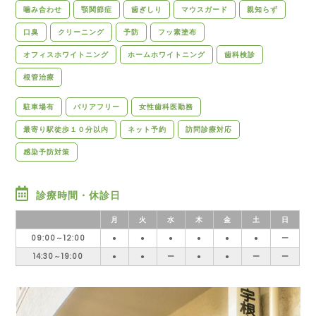
噛み合わせ
顎関節症
歯ぎしり
マウスガード
親知らず
口臭
クリーニング
予防
フッ素塗布
オフィスホワイトニング
ホームホワイトニング
歯科検診
根管治療
駐車場有
バリアフリー
女性歯科医勤務
最寄り駅徒歩１０分以内
ネット予約
訪問診療対応
感染予防対策
診療時間・休診日
月
火
水
木
金
土
日
09:00～12:00
●
●
●
●
●
●
ー
14:30～19:00
●
●
ー
●
●
ー
ー