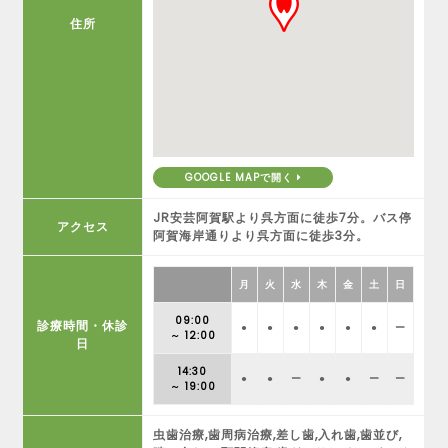
住所
GOOGLE MAPで開く
JR安芸阿賀駅より呉方面に徒歩7分。バス停
アクセス
阿賀海岸通りより呉方面に徒歩3分。
月
火
水
木
金
土
日
09:00
診療時間・休診
●
●
●
●
●
●
ー
～ 12:00
日
14:30
●
●
ー
●
●
ー
ー
～ 19:00
虫歯治療,歯周病治療,差し歯,入れ歯,歯並び,