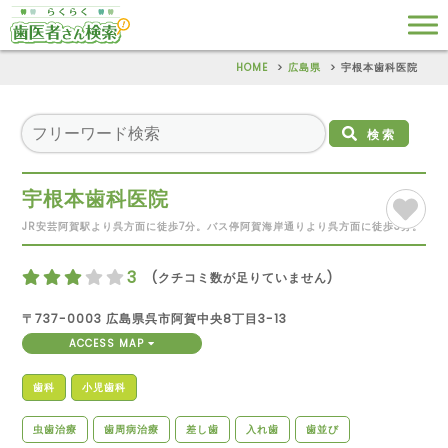
HOME
広島県
宇根本歯科医院
検索
宇根本歯科医院
JR安芸阿賀駅より呉方面に徒歩7分。バス停阿賀海岸通りより呉方面に徒歩3分。
3
(クチコミ数が足りていません)
〒737-0003 広島県呉市阿賀中央8丁目3-13
ACCESS MAP
歯科
小児歯科
虫歯治療
歯周病治療
差し歯
入れ歯
歯並び