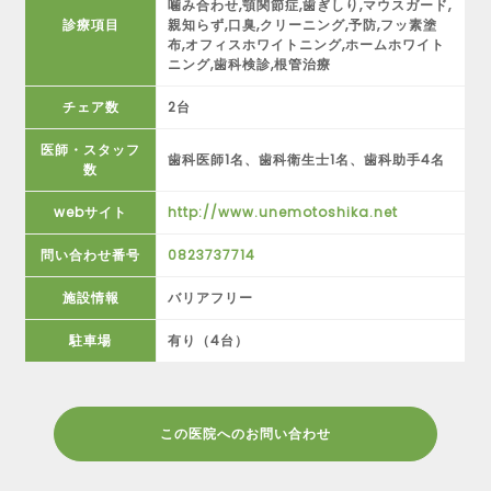
噛み合わせ,顎関節症,歯ぎしり,マウスガード,
診療項目
親知らず,口臭,クリーニング,予防,フッ素塗
布,オフィスホワイトニング,ホームホワイト
ニング,歯科検診,根管治療
チェア数
2台
医師・スタッフ
歯科医師1名、歯科衛生士1名、歯科助手4名
数
webサイト
http://www.unemotoshika.net
問い合わせ番号
0823737714
施設情報
バリアフリー
駐車場
有り（4台）
この医院へのお問い合わせ