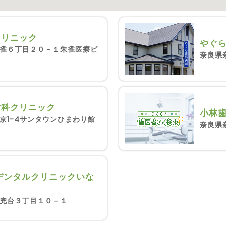
クリニック
やぐ
雀６丁目２０－１朱雀医療ビ
奈良県
歯科クリニック
小林
京1-4サンタウンひまわり館
奈良県
デンタルクリニックいな
兜台３丁目１０－１