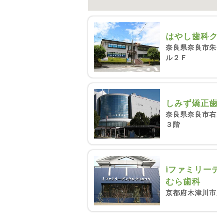
はやし歯科
奈良県奈良市朱
ル２Ｆ
しみず矯正
奈良県奈良市右
３階
iファミリー
むら歯科
京都府木津川市