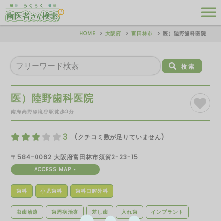
HOME
大阪府
富田林市
医）陸野歯科医院
検索
医）陸野歯科医院
南海高野線滝谷駅徒歩3分
3
(クチコミ数が足りていません)
〒584-0062 大阪府富田林市須賀2-23-15
ACCESS MAP
歯科
小児歯科
歯科口腔外科
虫歯治療
歯周病治療
差し歯
入れ歯
インプラント