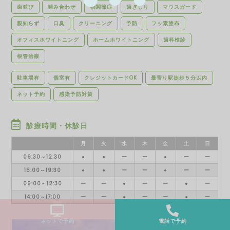
歯並び
噛み合わせ
顎関節症
歯ぎしり
マウスガード
親知らず
口臭
クリーニング
予防
フッ素塗布
オフィスホワイトニング
ホームホワイトニング
歯科検診
根管治療
駐車場有
個室有
クレジットカードOK
最寄り駅徒歩５分以内
ネット予約
感染予防対策
診療時間・休診日
月
火
水
木
金
土
日
09:30～12:30
●
●
ー
ー
●
ー
ー
15:00～19:30
●
●
ー
ー
●
ー
ー
09:00～12:30
ー
ー
●
ー
ー
●
ー
14:00～17:00
ー
ー
●
ー
ー
●
ー
ネットで予約
電話で予約