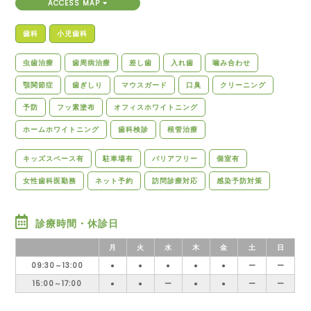
ACCESS MAP
歯科
小児歯科
虫歯治療
歯周病治療
差し歯
入れ歯
噛み合わせ
顎関節症
歯ぎしり
マウスガード
口臭
クリーニング
予防
フッ素塗布
オフィスホワイトニング
ホームホワイトニング
歯科検診
根管治療
キッズスペース有
駐車場有
バリアフリー
個室有
女性歯科医勤務
ネット予約
訪問診療対応
感染予防対策
診療時間・休診日
月
火
水
木
金
土
日
09:30～13:00
●
●
●
●
●
ー
ー
15:00～17:00
●
●
ー
●
●
ー
ー