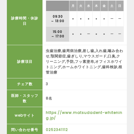
月
火
水
木
金
土
日
09:30
診療時間・休診
●
●
●
●
●
ー
ー
～ 13:00
日
15:00
●
●
ー
●
●
ー
ー
～ 17:00
虫歯治療,歯周病治療,差し歯,入れ歯,噛み合わ
せ,顎関節症,歯ぎしり,マウスガード,口臭,ク
診療項目
リーニング,予防,フッ素塗布,オフィスホワイ
トニング,ホームホワイトニング,歯科検診,根
管治療
チェア数
3
医師・スタッフ
8名
数
https://www.matsudadent-whitenin
webサイト
g.jp/
問い合わせ番号
0252341112