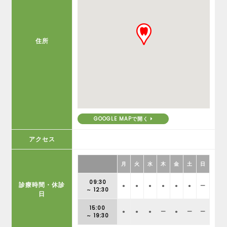
住所
GOOGLE MAPで開く
アクセス
月
火
水
木
金
土
日
09:30
診療時間・休診
●
●
●
●
●
●
ー
～ 12:30
日
15:00
●
●
●
ー
●
ー
ー
～ 19:30