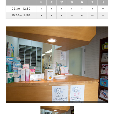
月
火
水
木
金
土
日
09:30～12:30
●
●
●
●
●
●
ー
15:00～19:30
●
●
●
ー
●
ー
ー