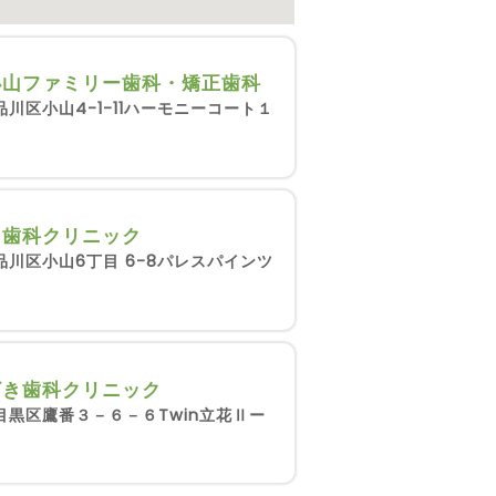
小山ファミリー歯科・矯正歯科
品川区小山4-1-11ハーモニーコート１
山歯科クリニック
品川区小山6丁目 6-8パレスパインツ
ざき歯科クリニック
目黒区鷹番３－６－６Twin立花Ⅱー