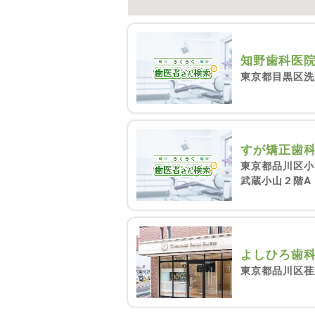
知野歯科医
東京都目黒区洗
すが矯正歯
東京都品川区小
武蔵小山２階A
よしひろ歯
東京都品川区荏原