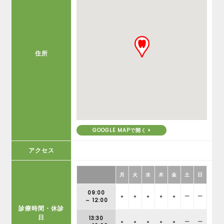
住所
GOOGLE MAPで開く
アクセス
月
火
水
木
金
土
日
09:00
●
●
●
●
●
ー
ー
～ 12:00
診療時間・休診
日
13:30
●
●
●
●
●
ー
ー