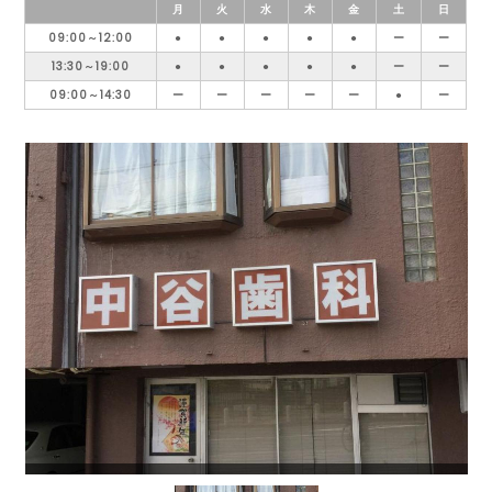
月
火
水
木
金
土
日
09:00～12:00
●
●
●
●
●
ー
ー
13:30～19:00
●
●
●
●
●
ー
ー
09:00～14:30
ー
ー
ー
ー
ー
●
ー