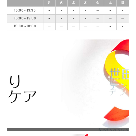
月
火
水
木
金
土
日
10:00～13:30
●
●
●
●
ー
●
●
15:00～19:30
●
●
●
●
ー
ー
ー
15:00～18:00
ー
ー
ー
ー
ー
●
●