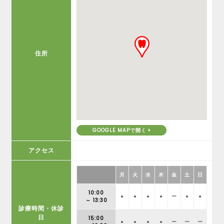
住所
GOOGLE MAPで開く
アクセス
月
火
水
木
金
土
日
10:00
●
●
●
●
ー
●
●
～ 13:30
診療時間・休診
日
15:00
●
●
●
●
ー
ー
ー