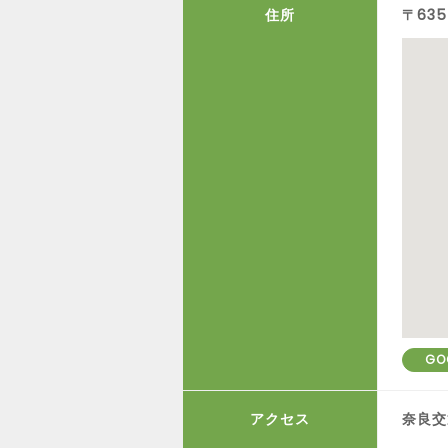
住所
〒63
GO
アクセス
奈良交