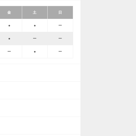
金
土
日
●
●
ー
●
ー
ー
ー
●
ー