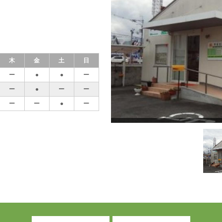
木
金
土
日
ー
●
●
ー
ー
●
ー
ー
ー
ー
●
ー