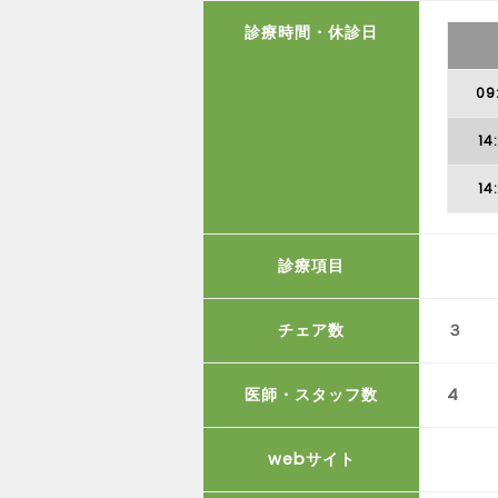
診療時間・休診日
09
14
14
診療項目
チェア数
３
医師・スタッフ数
4
webサイト