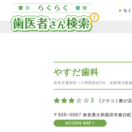
らく
やすだ歯科
奈良交通栄町バス停西徒歩2分、近鉄南大阪
3
(クチコミ数が足
〒635-0067 奈良県大和高田市春日町2-
ACCESS MAP