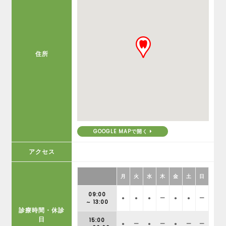
住所
GOOGLE MAPで開く
アクセス
月
火
水
木
金
土
日
09:00
●
●
●
ー
●
●
ー
～ 13:00
診療時間・休診
日
15:00
●
ー
●
ー
●
ー
ー