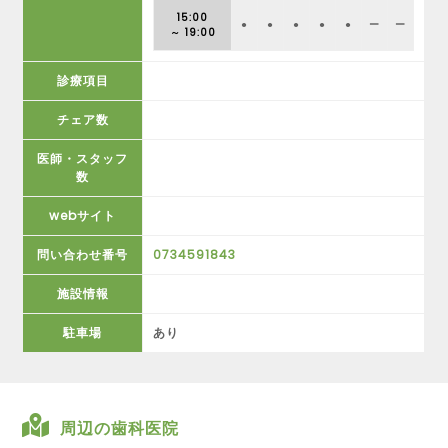
15:00
●
●
●
●
●
ー
ー
～ 19:00
診療項目
チェア数
医師・スタッフ
数
webサイト
問い合わせ番号
0734591843
施設情報
駐車場
あり
周辺の歯科医院