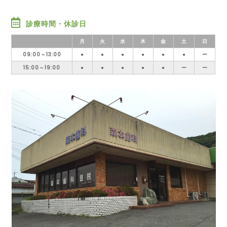
診療時間・休診日
月
火
水
木
金
土
日
09:00～13:00
●
●
●
●
●
●
ー
15:00～19:00
●
●
●
●
●
ー
ー