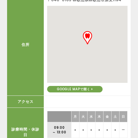
住所
GOOGLE MAPで開く
アクセス
月
火
水
木
金
土
日
09:00
診療時間・休診
●
●
●
●
●
●
ー
～ 13:00
日