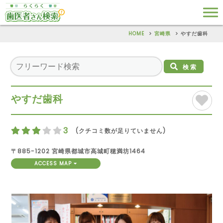
HOME
宮崎県
やすだ歯科
検索
やすだ歯科
3
(クチコミ数が足りていません)
〒885-1202 宮崎県都城市高城町穂満坊1464
ACCESS MAP