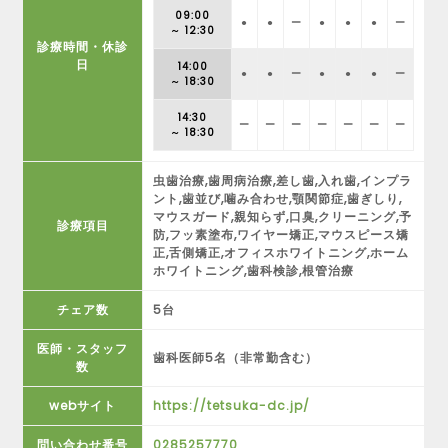
09:00
●
●
ー
●
●
●
ー
～ 12:30
診療時間・休診
日
14:00
●
●
ー
●
●
●
ー
～ 18:30
14:30
ー
ー
ー
ー
ー
ー
ー
～ 18:30
虫歯治療,歯周病治療,差し歯,入れ歯,インプラ
ント,歯並び,噛み合わせ,顎関節症,歯ぎしり,
マウスガード,親知らず,口臭,クリーニング,予
診療項目
防,フッ素塗布,ワイヤー矯正,マウスピース矯
正,舌側矯正,オフィスホワイトニング,ホーム
ホワイトニング,歯科検診,根管治療
チェア数
5台
医師・スタッフ
歯科医師5名（非常勤含む）
数
webサイト
https://tetsuka-dc.jp/
問い合わせ番号
0285257770