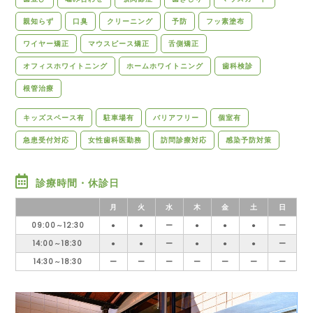
親知らず
口臭
クリーニング
予防
フッ素塗布
ワイヤー矯正
マウスピース矯正
舌側矯正
オフィスホワイトニング
ホームホワイトニング
歯科検診
根管治療
キッズスペース有
駐車場有
バリアフリー
個室有
急患受付対応
女性歯科医勤務
訪問診療対応
感染予防対策
診療時間・休診日
月
火
水
木
金
土
日
09:00～12:30
●
●
ー
●
●
●
ー
14:00～18:30
●
●
ー
●
●
●
ー
14:30～18:30
ー
ー
ー
ー
ー
ー
ー