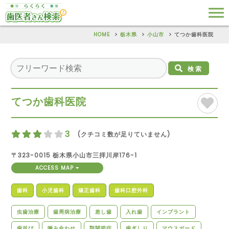
HOME
栃木県
小山市
てつか歯科医院
検索
てつか歯科医院
3
(クチコミ数が足りていません)
〒323-0015 栃木県小山市三拝川岸176-1
ACCESS MAP
歯科
小児歯科
矯正歯科
歯科口腔外科
虫歯治療
歯周病治療
差し歯
入れ歯
インプラント
歯並び
噛み合わせ
顎関節症
歯ぎしり
マウスガード