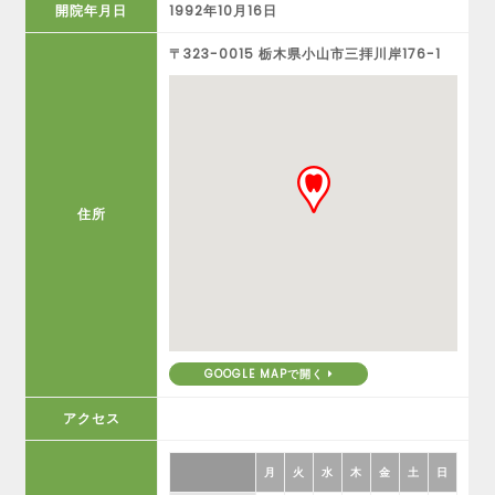
開院年月日
1992年10月16日
〒323-0015 栃木県小山市三拝川岸176-1
住所
GOOGLE MAPで開く
アクセス
月
火
水
木
金
土
日