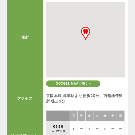
住所
GOOGLE MAPで開く
京阪本線 樟葉駅より徒歩20分、西船橋停留
アクセス
所 徒歩2分
月
火
水
木
金
土
日
09:30
●
ー
●
ー
●
ー
ー
～ 12:00