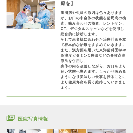
療を】
歯周病や虫歯の原因は色々あります
が、お口の中全体の状態を歯周病の検
査、噛み合わせの検査、レントゲン、
CT、デジタルスキャンなどを使用し
総合的に診断します。
そして患者様に合わせた治療計画を立
て根本的な治療をすすめていきます。
また、漢方薬を用いた東洋歯科医学や
高濃度ビタミンC療法などの各種点滴
療法を併用し、
身体の内を改善しながら、お口をより
良い状態へ導きます。しっかり噛める
ようになり美味しい食事を摂ることに
より健康寿命を長く維持していきまし
ょう。
医院写真情報