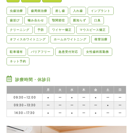
虫歯治療
歯周病治療
差し歯
入れ歯
インプラント
歯並び
噛み合わせ
顎関節症
親知らず
口臭
クリーニング
予防
ワイヤー矯正
マウスピース矯正
オフィスホワイトニング
ホームホワイトニング
根管治療
駐車場有
バリアフリー
急患受付対応
女性歯科医勤務
ネット予約
診療時間・休診日
月
火
水
木
金
土
日
09:30～12:00
●
ー
●
ー
●
ー
ー
09:30～13:30
ー
ー
ー
ー
ー
●
ー
14:30～17:30
●
ー
●
ー
●
ー
ー