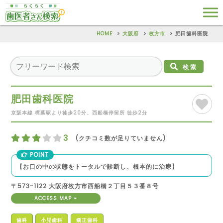
HOME
大阪府
枚方市
肥田歯科医院
検索
肥田歯科医院
京阪本線 樟葉駅より徒歩20分、西船橋停留所 徒歩2分
3
(クチコミ数が足りていません)
POINT
【お口の中の状態をトータルで診断し、根本的に治療】
〒573-1122 大阪府枚方市西船橋２丁目５３番８号
ACCESS MAP
歯科
小児歯科
矯正歯科