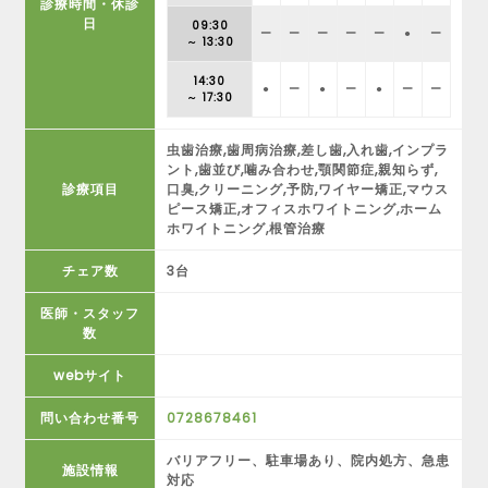
診療時間・休診
日
09:30
ー
ー
ー
ー
ー
●
ー
～ 13:30
14:30
●
ー
●
ー
●
ー
ー
～ 17:30
虫歯治療,歯周病治療,差し歯,入れ歯,インプラ
ント,歯並び,噛み合わせ,顎関節症,親知らず,
診療項目
口臭,クリーニング,予防,ワイヤー矯正,マウス
ピース矯正,オフィスホワイトニング,ホーム
ホワイトニング,根管治療
チェア数
3台
医師・スタッフ
数
webサイト
問い合わせ番号
0728678461
バリアフリー、駐車場あり、院内処方、急患
施設情報
対応