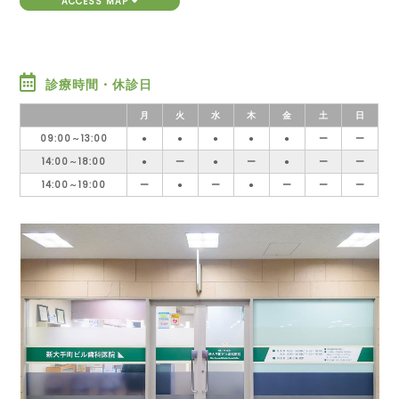
ACCESS MAP
診療時間・休診日
月
火
水
木
金
土
日
09:00～13:00
●
●
●
●
●
ー
ー
14:00～18:00
●
ー
●
ー
●
ー
ー
14:00～19:00
ー
●
ー
●
ー
ー
ー