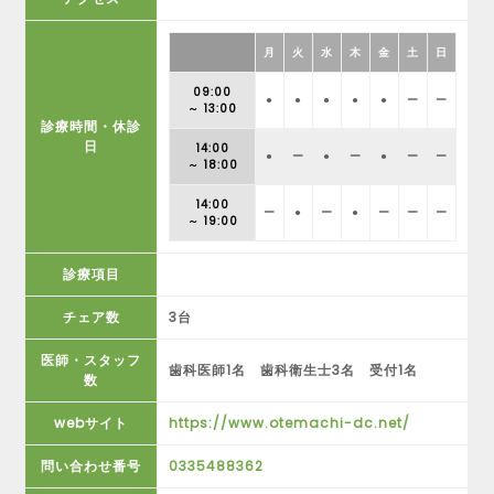
月
火
水
木
金
土
日
09:00
●
●
●
●
●
ー
ー
～ 13:00
診療時間・休診
日
14:00
●
ー
●
ー
●
ー
ー
～ 18:00
14:00
ー
●
ー
●
ー
ー
ー
～ 19:00
診療項目
チェア数
3台
医師・スタッフ
歯科医師1名 歯科衛生士3名 受付1名
数
webサイト
https://www.otemachi-dc.net/
問い合わせ番号
0335488362