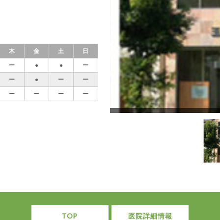
木
金
土
日
ー
●
●
ー
ー
●
ー
ー
ー
ー
ー
ー
TOP
医院詳細情報