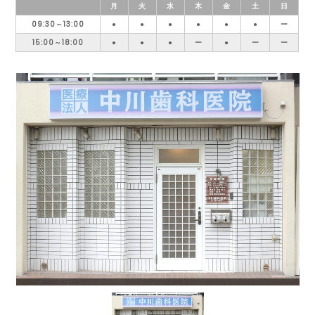
月
火
水
木
金
土
日
09:30～13:00
●
●
●
●
●
●
ー
15:00～18:00
●
●
●
ー
●
ー
ー