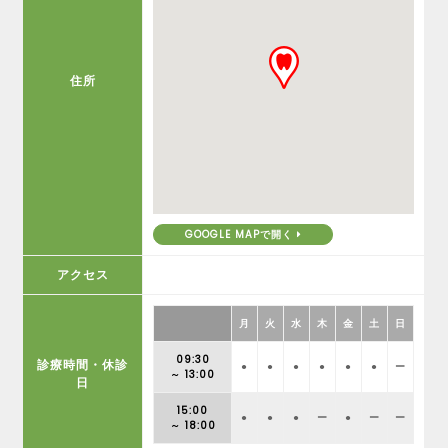
住所
GOOGLE MAPで開く
アクセス
月
火
水
木
金
土
日
09:30
診療時間・休診
●
●
●
●
●
●
ー
～ 13:00
日
15:00
●
●
●
ー
●
ー
ー
～ 18:00