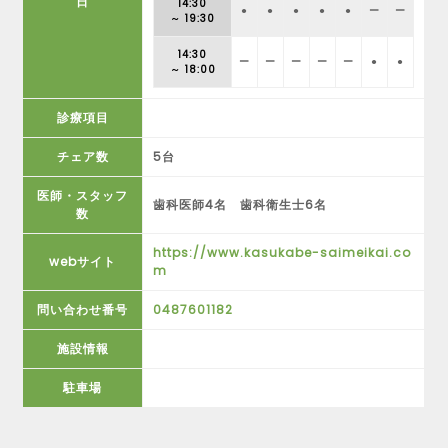
日
14:30
●
●
●
●
●
ー
ー
～ 19:30
14:30
ー
ー
ー
ー
ー
●
●
～ 18:00
診療項目
チェア数
5台
医師・スタッフ
歯科医師4名 歯科衛生士6名
数
https://www.kasukabe-saimeikai.co
webサイト
m
問い合わせ番号
0487601182
施設情報
駐車場