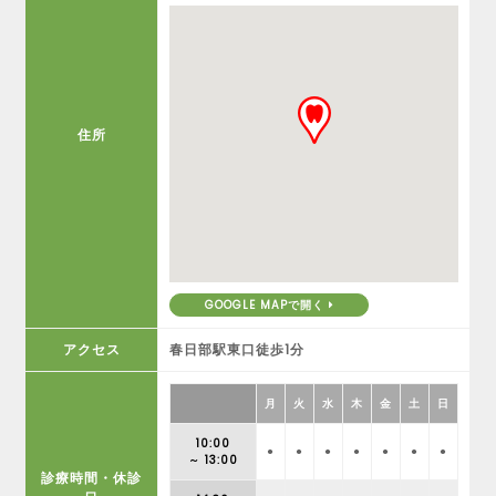
住所
GOOGLE MAPで開く
アクセス
春日部駅東口徒歩1分
月
火
水
木
金
土
日
10:00
●
●
●
●
●
●
●
～ 13:00
診療時間・休診