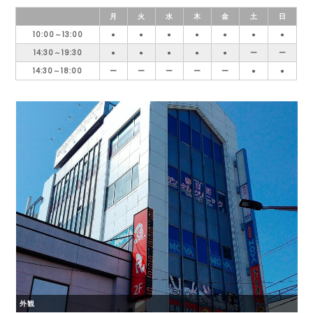
月
火
水
木
金
土
日
10:00～13:00
●
●
●
●
●
●
●
14:30～19:30
●
●
●
●
●
ー
ー
14:30～18:00
ー
ー
ー
ー
ー
●
●
外観