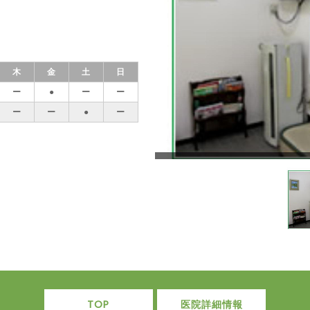
木
金
土
日
ー
●
ー
ー
ー
ー
●
ー
TOP
医院詳細情報