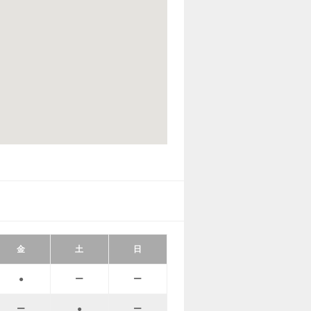
金
土
日
●
ー
ー
ー
●
ー