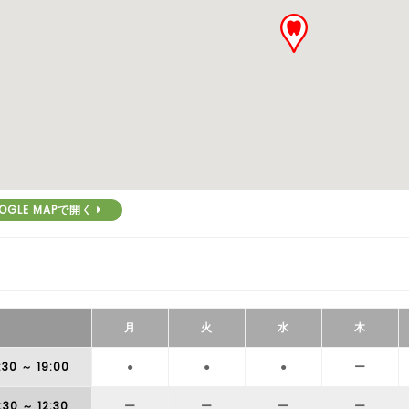
OGLE MAPで開く
月
火
水
木
:30
～ 19:00
●
●
●
ー
:30
～ 12:30
ー
ー
ー
ー