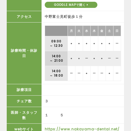
GOOGLE MAPで開く
アクセス
中野富士見町徒歩１分
月
火
水
木
金
土
日
09:00
●
●
●
●
●
●
ー
～ 12:30
診療時間・休診
日
14:00
●
●
ー
●
●
ー
ー
～ 21:00
14:00
ー
ー
●
ー
ー
●
ー
～ 18:00
診療項目
チェア数
３
医師・スタッフ
１ ５
数
webサイト
https://www.nakayama-dental.net/