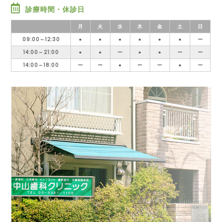
診療時間・休診日
月
火
水
木
金
土
日
09:00～12:30
●
●
●
●
●
●
ー
14:00～21:00
●
●
ー
●
●
ー
ー
14:00～18:00
ー
ー
●
ー
ー
●
ー