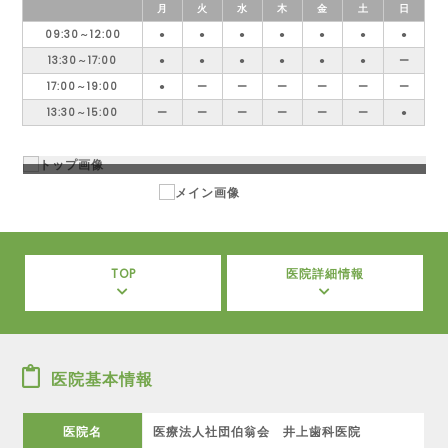
月
火
水
木
金
土
日
09:30～12:00
●
●
●
●
●
●
●
13:30～17:00
●
●
●
●
●
●
ー
17:00～19:00
●
ー
ー
ー
ー
ー
ー
13:30～15:00
ー
ー
ー
ー
ー
ー
●
TOP
医院詳細情報
医院基本情報
医院名
医療法人社団伯翁会 井上歯科医院