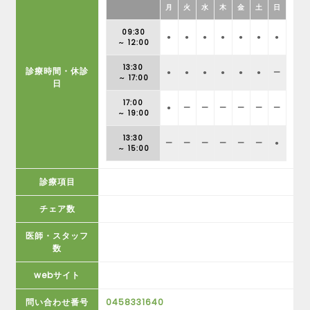
月
火
水
木
金
土
日
09:30
●
●
●
●
●
●
●
～ 12:00
13:30
診療時間・休診
●
●
●
●
●
●
ー
～ 17:00
日
17:00
●
ー
ー
ー
ー
ー
ー
～ 19:00
13:30
ー
ー
ー
ー
ー
ー
●
～ 15:00
診療項目
チェア数
医師・スタッフ
数
webサイト
問い合わせ番号
0458331640