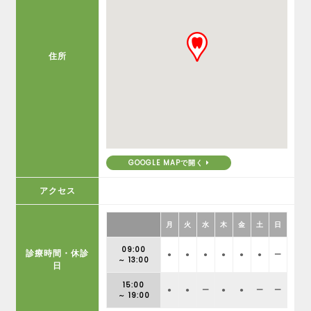
住所
GOOGLE MAPで開く
アクセス
月
火
水
木
金
土
日
09:00
診療時間・休診
●
●
●
●
●
●
ー
～ 13:00
日
15:00
●
●
ー
●
●
ー
ー
～ 19:00