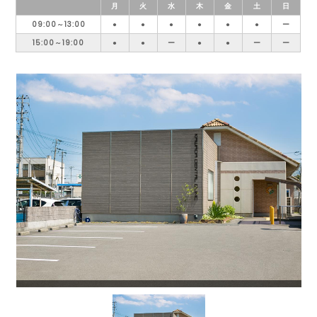
月
火
水
木
金
土
日
09:00～13:00
●
●
●
●
●
●
ー
15:00～19:00
●
●
ー
●
●
ー
ー