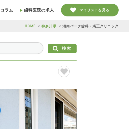
療コラム
歯科医院の求人
マイリストを見る
HOME
神奈川県
湘南パーク歯科・矯正クリニック
検索