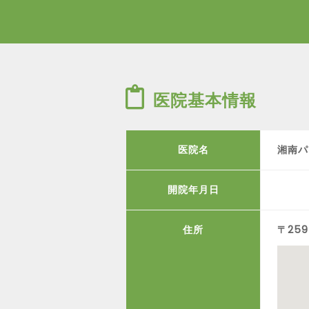
医院基本情報
医院名
湘南パ
開院年月日
住所
〒259