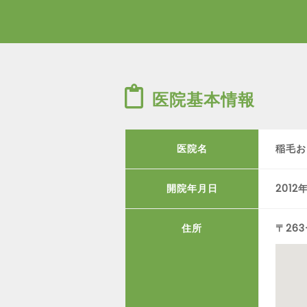
医院基本情報
医院名
稲毛お
開院年月日
2012
住所
〒263