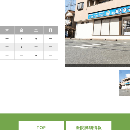
木
金
土
日
ー
●
●
ー
ー
●
ー
ー
ー
ー
●
ー
TOP
医院詳細情報