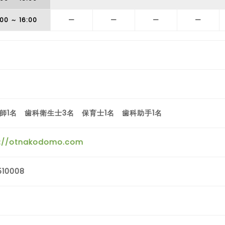
:00
～ 16:00
ー
ー
ー
ー
師1名 歯科衛生士3名 保育士1名 歯科助手1名
s://otnakodomo.com
510008