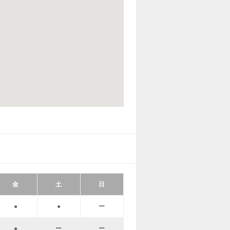
金
土
日
●
●
ー
●
ー
ー