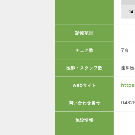
14
診療項目
チェア数
7台
医師・スタッフ数
歯科医
webサイト
http
問い合わせ番号
0432
施設情報