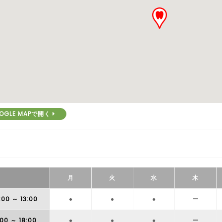
OGLE MAPで開く
月
火
水
木
:00
～ 13:00
●
●
●
ー
:00
～ 18:00
●
●
●
ー