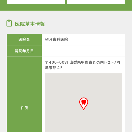
医院基本情報
医院名
望月歯科医院
開院年月日
〒400-0031 山梨県甲府市丸の内1-21-7岡
島東館２F
住所