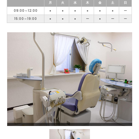
月
火
水
木
金
土
日
09:00～12:00
●
●
●
●
●
●
ー
15:00～19:00
●
●
●
ー
●
ー
ー