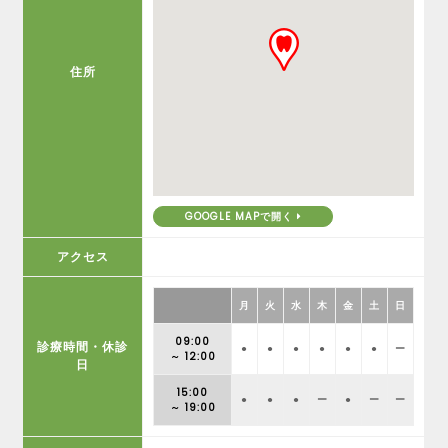
住所
GOOGLE MAPで開く
アクセス
月
火
水
木
金
土
日
09:00
診療時間・休診
●
●
●
●
●
●
ー
～ 12:00
日
15:00
●
●
●
ー
●
ー
ー
～ 19:00