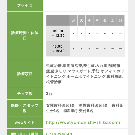
アクセス
月
火
水
木
金
土
日
09:00
診療時間・休診
●
●
●
ー
●
●
ー
～ 12:30
日
15:00
●
●
●
ー
●
ー
ー
～ 19:30
虫歯治療,歯周病治療,差し歯,入れ歯,顎関節
症,歯ぎしり,マウスガード,予防,オフィスホワ
診療項目
イトニング,ホームホワイトニング,歯科検診,
根管治療
チェア数
3台
医師・スタッフ
女性歯科医師1名 男性歯科医師1名 歯科衛
数
生士1名 歯科助手受付6名
webサイト
http://www.yamanishi-shika.com/
問い合わせ番号
0776824040