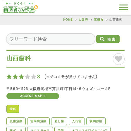
HOME
大阪府
高槻市
山西歯科
検索
山西歯科
3
(クチコミ数が足りていません)
〒569-1123 大阪府高槻市芥川町1丁目14-6ウィズ・ユー２F
ACCESS MAP
歯科
虫歯治療
歯周病治療
差し歯
入れ歯
顎関節症
歯ぎしり
マウスガード
予防
オフィスホワイトニング