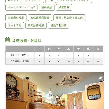
ホームホワイトニング
歯科検診
根管治療
急患受付対応
女性歯科医勤務
最寄り駅徒歩５分以内
ネット予約
訪問診療対応
感染予防対策
診療時間・休診日
月
火
水
木
金
土
日
09:00～12:30
●
●
●
ー
●
●
ー
15:00～19:30
●
●
●
ー
●
ー
ー