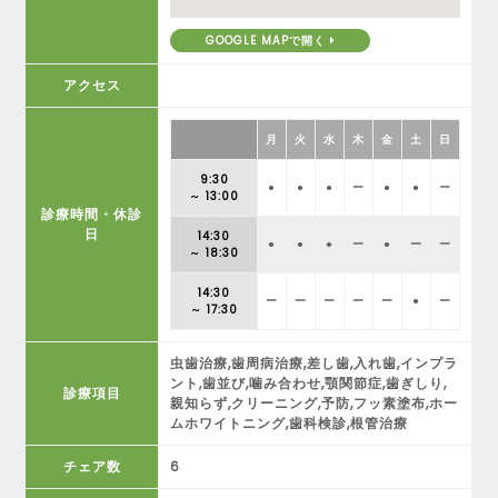
GOOGLE MAPで開く
アクセス
月
火
水
木
金
土
日
9:30
●
●
●
ー
●
●
ー
～ 13:00
診療時間・休診
日
14:30
●
●
●
ー
●
ー
ー
～ 18:30
14:30
ー
ー
ー
ー
ー
●
ー
～ 17:30
虫歯治療,歯周病治療,差し歯,入れ歯,インプラ
ント,歯並び,噛み合わせ,顎関節症,歯ぎしり,
診療項目
親知らず,クリーニング,予防,フッ素塗布,ホー
ムホワイトニング,歯科検診,根管治療
チェア数
6