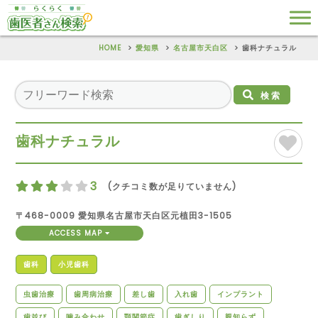
HOME
愛知県
名古屋市天白区
歯科ナチュラル
検索
歯科ナチュラル
3
(クチコミ数が足りていません)
〒468-0009 愛知県名古屋市天白区元植田3-1505
ACCESS MAP
歯科
小児歯科
虫歯治療
歯周病治療
差し歯
入れ歯
インプラント
歯並び
噛み合わせ
顎関節症
歯ぎしり
親知らず