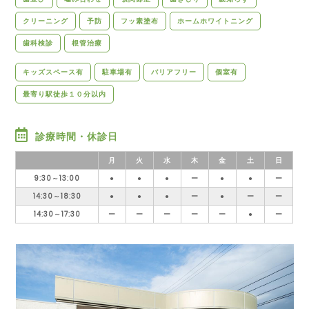
クリーニング
予防
フッ素塗布
ホームホワイトニング
歯科検診
根管治療
キッズスペース有
駐車場有
バリアフリー
個室有
最寄り駅徒歩１０分以内
診療時間・休診日
月
火
水
木
金
土
日
9:30～13:00
●
●
●
ー
●
●
ー
14:30～18:30
●
●
●
ー
●
ー
ー
14:30～17:30
ー
ー
ー
ー
ー
●
ー