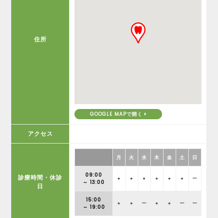
住所
GOOGLE MAPで開く
アクセス
月
火
水
木
金
土
日
09:00
診療時間・休診
●
●
●
●
●
●
ー
～ 13:00
日
15:00
●
●
ー
●
●
ー
ー
～ 19:00