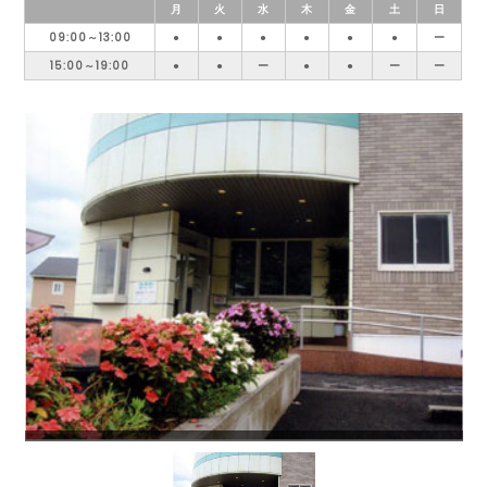
月
火
水
木
金
土
日
09:00～13:00
●
●
●
●
●
●
ー
15:00～19:00
●
●
ー
●
●
ー
ー