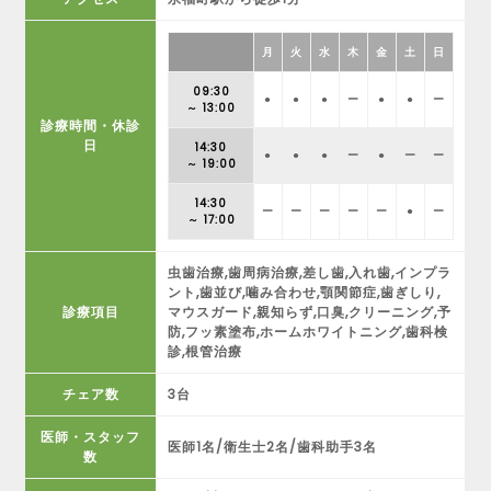
月
火
水
木
金
土
日
09:30
●
●
●
ー
●
●
ー
～ 13:00
診療時間・休診
日
14:30
●
●
●
ー
●
ー
ー
～ 19:00
14:30
ー
ー
ー
ー
ー
●
ー
～ 17:00
虫歯治療,歯周病治療,差し歯,入れ歯,インプラ
ント,歯並び,噛み合わせ,顎関節症,歯ぎしり,
診療項目
マウスガード,親知らず,口臭,クリーニング,予
防,フッ素塗布,ホームホワイトニング,歯科検
診,根管治療
チェア数
3台
医師・スタッフ
医師1名/衛生士2名/歯科助手3名
数