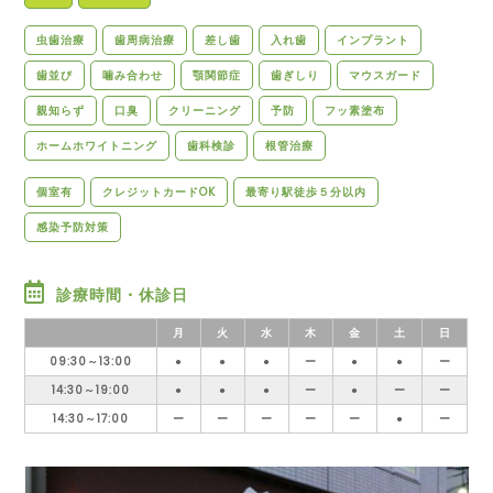
虫歯治療
歯周病治療
差し歯
入れ歯
インプラント
歯並び
噛み合わせ
顎関節症
歯ぎしり
マウスガード
親知らず
口臭
クリーニング
予防
フッ素塗布
ホームホワイトニング
歯科検診
根管治療
個室有
クレジットカードOK
最寄り駅徒歩５分以内
感染予防対策
診療時間・休診日
月
火
水
木
金
土
日
09:30～13:00
●
●
●
ー
●
●
ー
14:30～19:00
●
●
●
ー
●
ー
ー
14:30～17:00
ー
ー
ー
ー
ー
●
ー