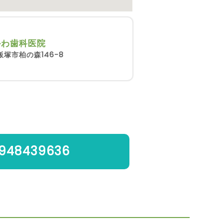
かわ歯科医院
塚市柏の森146-8
948439636