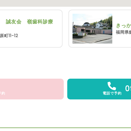
団 誠友会 嶺歯科診療
きっ
福岡県飯
町11-12
0
予約
電話で予約