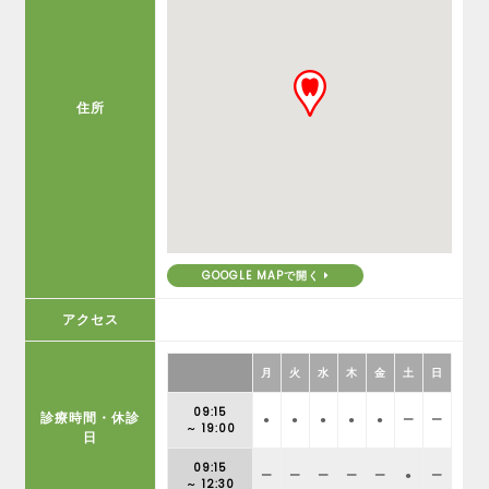
住所
GOOGLE MAPで開く
アクセス
月
火
水
木
金
土
日
09:15
診療時間・休診
●
●
●
●
●
ー
ー
～ 19:00
日
09:15
ー
ー
ー
ー
ー
●
ー
～ 12:30