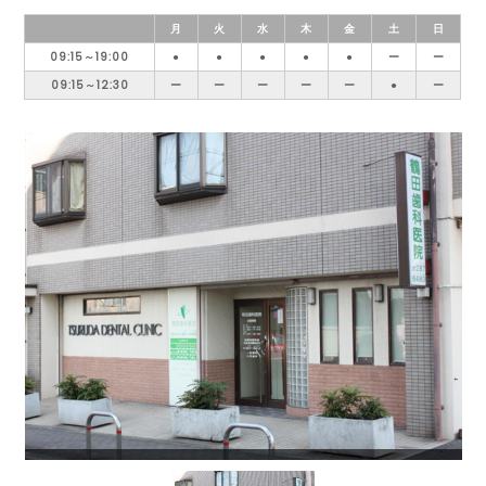
月
火
水
木
金
土
日
09:15～19:00
●
●
●
●
●
ー
ー
09:15～12:30
ー
ー
ー
ー
ー
●
ー