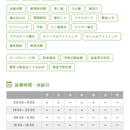
虫歯治療
歯周病治療
差し歯
入れ歯
歯並び
噛み合わせ
顎関節症
歯ぎしり
マウスガード
親知らず
クリーニング
予防
フッ素塗布
ワイヤー矯正
マウスピース矯正
オフィスホワイトニング
ホームホワイトニング
歯科検診
根管治療
キッズスペース有
駐車場有
19時以降診療
急患受付対応
最寄り駅徒歩１０分以内
感染予防対策
診療時間・休診日
月
火
水
木
金
土
日
09:00～11:30
●
●
ー
●
●
ー
ー
14:00～20:30
●
●
ー
●
●
ー
ー
09:00～11:30
ー
ー
●
ー
ー
●
ー
13:00～16:30
ー
ー
●
ー
ー
●
ー