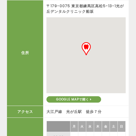
〒179-0075 東京都練馬区高松5-13-1光が
丘デンタルクリニック船坂
住所
GOOGLE MAPで開く
アクセス
大江戸線 光が丘駅 徒歩７分
月
火
水
木
金
土
日