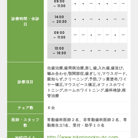
09:00
●
●
ー
●
●
ー
ー
～ 11:30
14:00
診療時間・休診
●
●
ー
●
●
ー
ー
～ 20:30
日
09:00
ー
ー
●
ー
ー
●
ー
～ 11:30
13:00
ー
ー
●
ー
ー
●
ー
～ 16:30
虫歯治療,歯周病治療,差し歯,入れ歯,歯並び,
噛み合わせ,顎関節症,歯ぎしり,マウスガード,
親知らず,クリーニング,予防,フッ素塗布,ワイ
診療項目
ヤー矯正,マウスピース矯正,オフィスホワイ
トニング,ホームホワイトニング,歯科検診,根
管治療
チェア数
６台
医師・スタッフ
常勤歯科医師２名、非常勤歯科医師２名、常
数
勤衛生士1名、受付・助手１０名
webサイト
http://www.hikarigaoka-dc.com