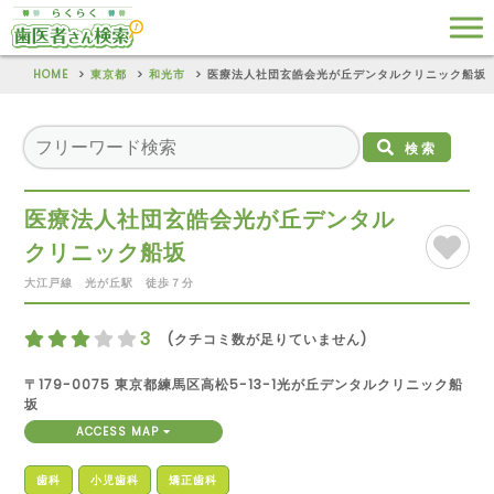
HOME
東京都
和光市
医療法人社団玄皓会光が丘デンタルクリニック船坂
検索
医療法人社団玄皓会光が丘デンタル
クリニック船坂
大江戸線 光が丘駅 徒歩７分
3
(クチコミ数が足りていません)
〒179-0075 東京都練馬区高松5-13-1光が丘デンタルクリニック船
坂
ACCESS MAP
歯科
小児歯科
矯正歯科