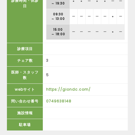
診療時間・休診
●
●
ー
●
●
ー
ー
～ 19:30
日
09:30
ー
ー
ー
ー
ー
●
ー
～ 13:00
15:00
ー
ー
ー
ー
ー
●
ー
～ 18:00
診療項目
チェア数
3
医師・スタッフ
5
数
webサイト
https://giondc.com/
問い合わせ番号
0749638148
施設情報
駐車場