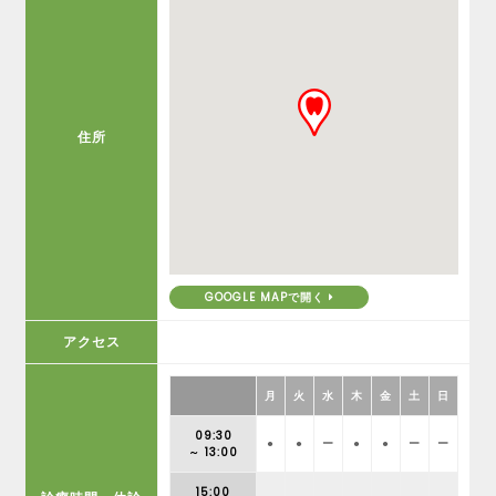
住所
GOOGLE MAPで開く
アクセス
月
火
水
木
金
土
日
09:30
●
●
ー
●
●
ー
ー
～ 13:00
15:00