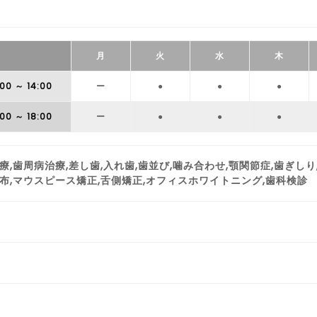
月
火
水
木
:00
～ 14:00
ー
●
●
●
:00
～ 18:00
ー
●
●
●
療,歯周病治療,差し歯,入れ歯,歯並び,噛み合わせ,顎関節症,歯ぎしり
布,マウスピース矯正,舌側矯正,オフィスホワイトニング,歯科検診