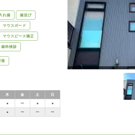
入れ歯
歯並び
マウスガード
マウスピース矯正
歯科検診
対策
木
金
土
日
●
ー
●
●
●
ー
ー
ー