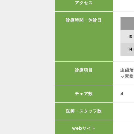
アクセス
診療時間・休診日
10
14
診療項目
虫歯治
ッ素塗
チェア数
4
医師・スタッフ数
webサイト