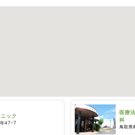
医療
リニック
科
寺47-7
鳥取県