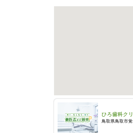
ひろ歯科ク
鳥取県鳥取市覚