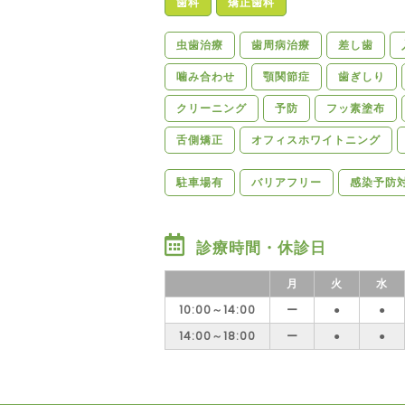
歯科
矯正歯科
虫歯治療
歯周病治療
差し歯
噛み合わせ
顎関節症
歯ぎしり
クリーニング
予防
フッ素塗布
舌側矯正
オフィスホワイトニング
駐車場有
バリアフリー
感染予防
診療時間・休診日
月
火
水
10:00～14:00
ー
●
●
14:00～18:00
ー
●
●