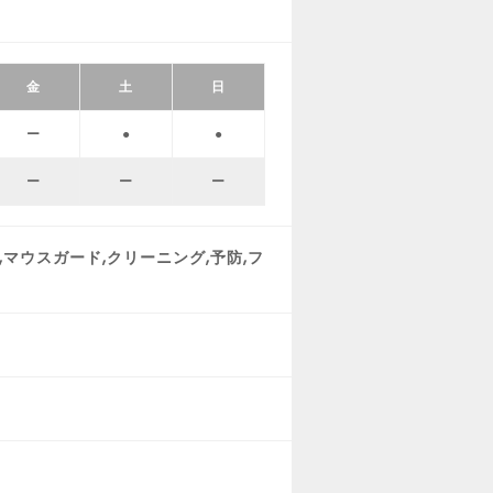
金
土
日
ー
●
●
ー
ー
ー
,マウスガード,クリーニング,予防,フ