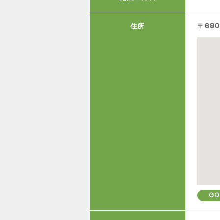
住所
〒68
GO