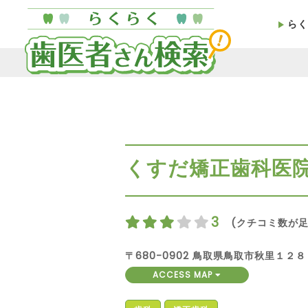
らく
くすだ矯正歯科医
3
(クチコミ数が足
〒680-0902 鳥取県鳥取市秋里１２８
ACCESS MAP