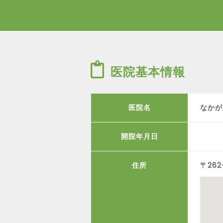
医院基本情報
医院名
なかが
開院年月日
住所
〒26