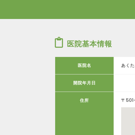
医院基本情報
医院名
あくた
開院年月日
住所
〒50